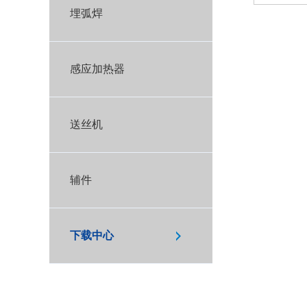
埋弧焊
感应加热器
送丝机
辅件
下载中心