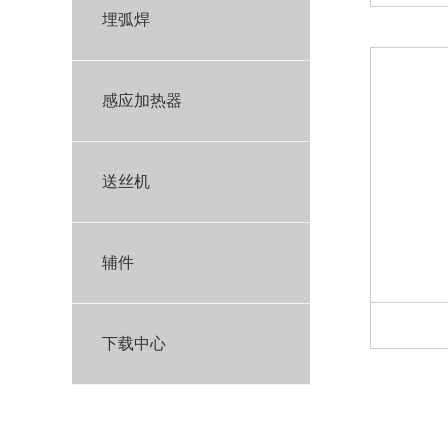
埋弧焊
感应加热器
送丝机
辅件
下载中心