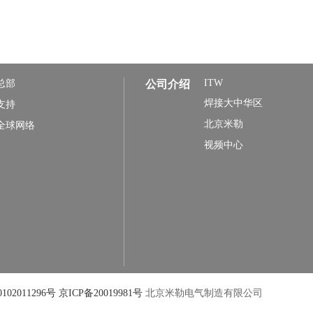
ITW
总部
公司介绍
焊接大中华区
支持
北京米勒
全球网络
视频中心
102011296号
京ICP备20019981号
北京米勒电气制造有限公司