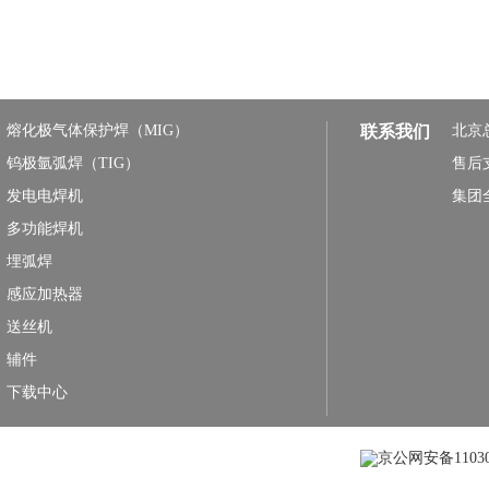
熔化极气体保护焊（MIG）
联系我们
北京
钨极氩弧焊（TIG）
售后
发电电焊机
集团
多功能焊机
埋弧焊
感应加热器
送丝机
辅件
下载中心
京公网安备11030