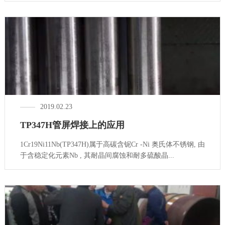
2019.02.23
TP347H管屏焊接上的应用
1Cr19Ni11Nb(TP347H)属于高碳含铌Cr -Ni 奥氏体不锈钢, 由
于含稳定化元素Nb , 其耐晶间腐蚀和耐多硫酸晶...