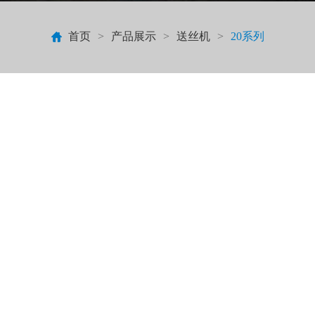
首页
>
产品展示
>
送丝机
>
20系列