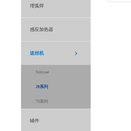
埋弧焊
感应加热器
送丝机
Suitcase
20系列
70系列
辅件