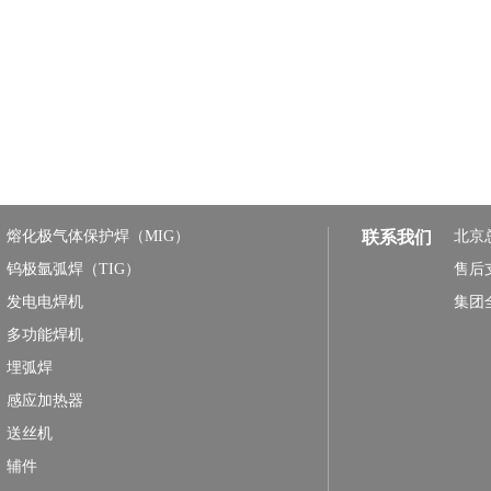
熔化极气体保护焊（MIG）
联系我们
北京
钨极氩弧焊（TIG）
售后
发电电焊机
集团
多功能焊机
埋弧焊
感应加热器
送丝机
辅件